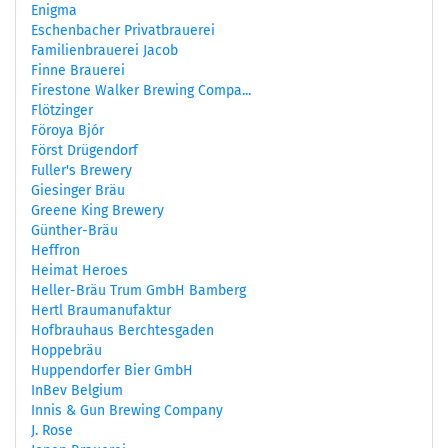
Enigma
Eschenbacher Privatbrauerei
Familienbrauerei Jacob
Finne Brauerei
Firestone Walker Brewing Compa...
Flötzinger
Föroya Bjór
Först Drügendorf
Fuller's Brewery
Giesinger Bräu
Greene King Brewery
Günther-Bräu
Heffron
Heimat Heroes
Heller-Bräu Trum GmbH Bamberg
Hertl Braumanufaktur
Hofbrauhaus Berchtesgaden
Hoppebräu
Huppendorfer Bier GmbH
InBev Belgium
Innis & Gun Brewing Company
J. Rose