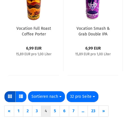
Vocation Full Roast
Vocation Smash &
Coffee Porter
Grab Double IPA
6,99 EUR
6,99 EUR
15,89 EUR pro 1,00 Liter
15,89 EUR pro 1,00 Liter
Sortieren nach
pro Seite
Sortieren nach
32 pro Seite
«
1
2
3
4
5
6
7
...
23
»