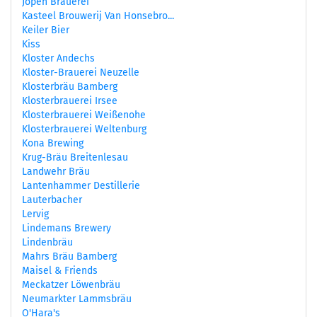
Jopen Brauerei
Kasteel Brouwerij Van Honsebro...
Keiler Bier
Kiss
Kloster Andechs
Kloster-Brauerei Neuzelle
Klosterbräu Bamberg
Klosterbrauerei Irsee
Klosterbrauerei Weißenohe
Klosterbrauerei Weltenburg
Kona Brewing
Krug-Bräu Breitenlesau
Landwehr Bräu
Lantenhammer Destillerie
Lauterbacher
Lervig
Lindemans Brewery
Lindenbräu
Mahrs Bräu Bamberg
Maisel & Friends
Meckatzer Löwenbräu
Neumarkter Lammsbräu
O'Hara's