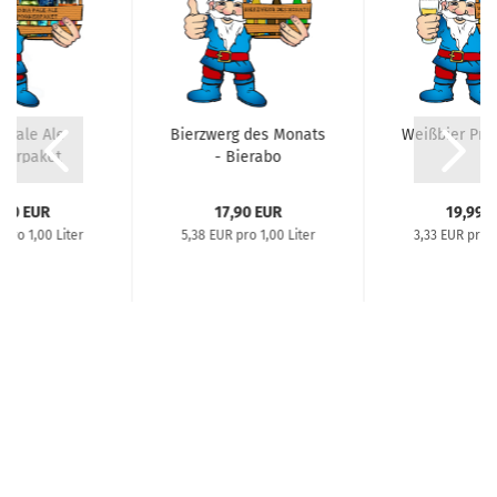
a Pale Ale
Bierzwerg des Monats
Weißbier Pro
bierpaket
- Bierabo
,50 EUR
17,90 EUR
19,99 
 pro 1,00 Liter
5,38 EUR pro 1,00 Liter
3,33 EUR pro 1