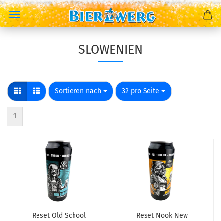
SLOWENIEN
Sortieren nach
pro Seite
Sortieren nach
32 pro Seite
1
Reset Old School
Reset Nook New