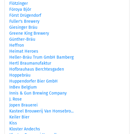
Flötzinger
Föroya Bjór
Först Drügendorf
Fuller's Brewery
Giesinger Bräu
Greene King Brewery
Günther-Bräu
Heffron
Heimat Heroes
Heller-Bräu Trum GmbH Bamberg
Hertl Braumanufaktur
Hofbrauhaus Berchtesgaden
Hoppebräu
Huppendorfer Bier GmbH
InBev Belgium
Innis & Gun Brewing Company
J. Rose
Jopen Brauerei
Kasteel Brouwerij Van Honsebro...
Keiler Bier
Kiss
Kloster Andechs