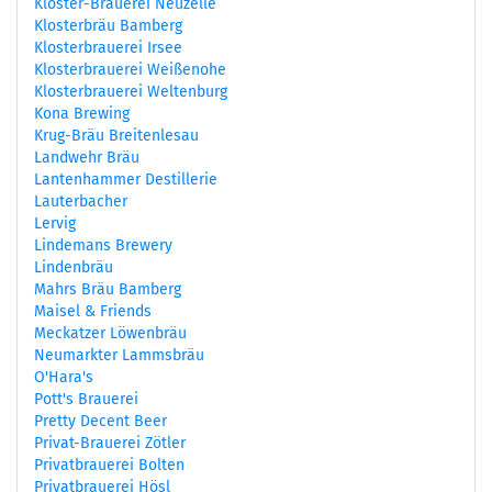
Kloster-Brauerei Neuzelle
Klosterbräu Bamberg
Klosterbrauerei Irsee
Klosterbrauerei Weißenohe
Klosterbrauerei Weltenburg
Kona Brewing
Krug-Bräu Breitenlesau
Landwehr Bräu
Lantenhammer Destillerie
Lauterbacher
Lervig
Lindemans Brewery
Lindenbräu
Mahrs Bräu Bamberg
Maisel & Friends
Meckatzer Löwenbräu
Neumarkter Lammsbräu
O'Hara's
Pott's Brauerei
Pretty Decent Beer
Privat-Brauerei Zötler
Privatbrauerei Bolten
Privatbrauerei Hösl