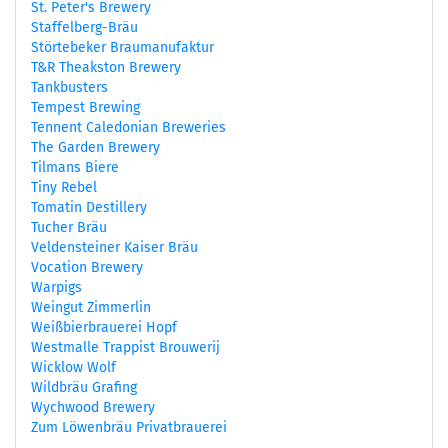
St. Peter's Brewery
Staffelberg-Bräu
Störtebeker Braumanufaktur
T&R Theakston Brewery
Tankbusters
Tempest Brewing
Tennent Caledonian Breweries
The Garden Brewery
Tilmans Biere
Tiny Rebel
Tomatin Destillery
Tucher Bräu
Veldensteiner Kaiser Bräu
Vocation Brewery
Warpigs
Weingut Zimmerlin
Weißbierbrauerei Hopf
Westmalle Trappist Brouwerij
Wicklow Wolf
Wildbräu Grafing
Wychwood Brewery
Zum Löwenbräu Privatbrauerei