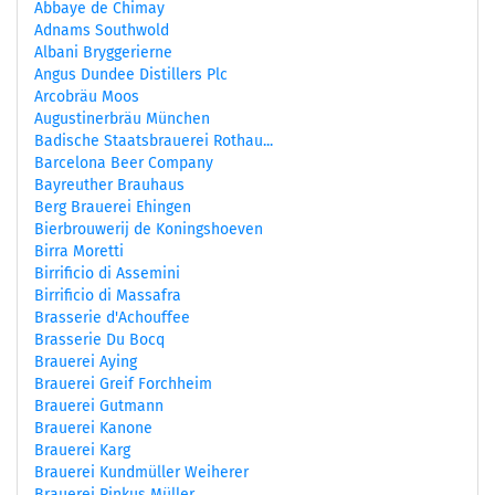
Abbaye de Chimay
Adnams Southwold
Albani Bryggerierne
Angus Dundee Distillers Plc
Arcobräu Moos
Augustinerbräu München
Badische Staatsbrauerei Rothau...
Barcelona Beer Company
Bayreuther Brauhaus
Berg Brauerei Ehingen
Bierbrouwerij de Koningshoeven
Birra Moretti
Birrificio di Assemini
Birrificio di Massafra
Brasserie d'Achouffee
Brasserie Du Bocq
Brauerei Aying
Brauerei Greif Forchheim
Brauerei Gutmann
Brauerei Kanone
Brauerei Karg
Brauerei Kundmüller Weiherer
Brauerei Pinkus Müller