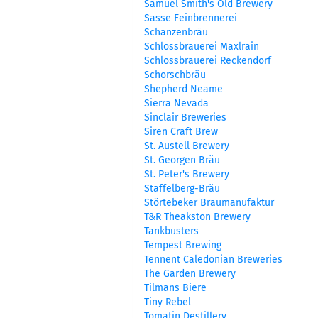
Samuel Smith's Old Brewery
Sasse Feinbrennerei
Schanzenbräu
Schlossbrauerei Maxlrain
Schlossbrauerei Reckendorf
Schorschbräu
Shepherd Neame
Sierra Nevada
Sinclair Breweries
Siren Craft Brew
St. Austell Brewery
St. Georgen Bräu
St. Peter's Brewery
Staffelberg-Bräu
Störtebeker Braumanufaktur
T&R Theakston Brewery
Tankbusters
Tempest Brewing
Tennent Caledonian Breweries
The Garden Brewery
Tilmans Biere
Tiny Rebel
Tomatin Destillery