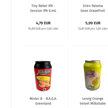
Tiny Rebel IPA -
Siren Paloma
Session IPA 0,44L
Gose Grapefruit
& Lime Sour 0,44L
4,79 EUR
5,99 EUR
10,89 EUR pro 1,00 Liter
13,61 EUR pro 1,00 Liter
Mister B - B.A.G.A.
Lervig Orange
Greenland
Velvet Milkshake