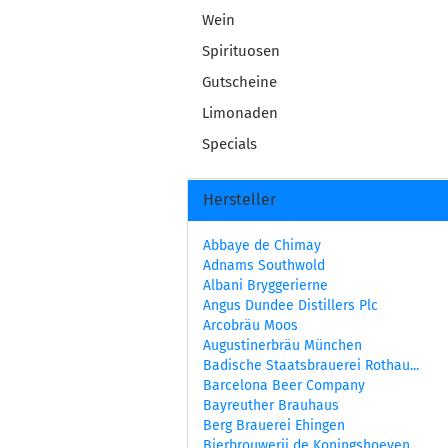
Wein
Spirituosen
Gutscheine
Limonaden
Specials
Hersteller
Abbaye de Chimay
Adnams Southwold
Albani Bryggerierne
Angus Dundee Distillers Plc
Arcobräu Moos
Augustinerbräu München
Badische Staatsbrauerei Rothau...
Barcelona Beer Company
Bayreuther Brauhaus
Berg Brauerei Ehingen
Bierbrouwerij de Koningshoeven