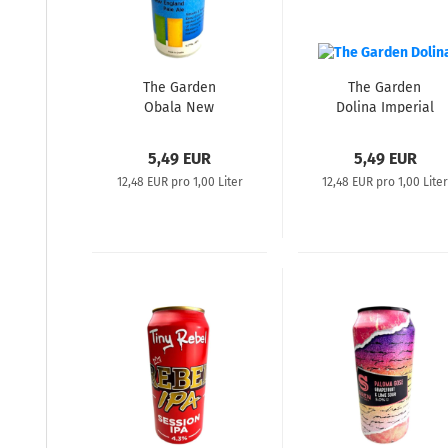
The Garden
The Garden
Obala New
Dolina Imperial
England Pale Ale
Blueberry, Lemon
0,44L
& Vanilla Sour
5,49 EUR
5,49 EUR
0,44L
12,48 EUR pro 1,00 Liter
12,48 EUR pro 1,00 Lite