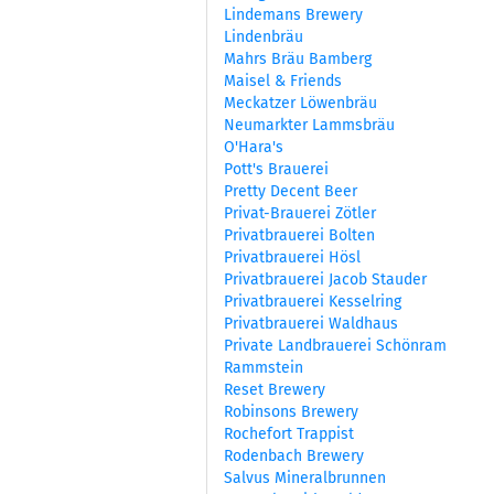
Lindemans Brewery
Lindenbräu
Mahrs Bräu Bamberg
Maisel & Friends
Meckatzer Löwenbräu
Neumarkter Lammsbräu
O'Hara's
Pott's Brauerei
Pretty Decent Beer
Privat-Brauerei Zötler
Privatbrauerei Bolten
Privatbrauerei Hösl
Privatbrauerei Jacob Stauder
Privatbrauerei Kesselring
Privatbrauerei Waldhaus
Private Landbrauerei Schönram
Rammstein
Reset Brewery
Robinsons Brewery
Rochefort Trappist
Rodenbach Brewery
Salvus Mineralbrunnen