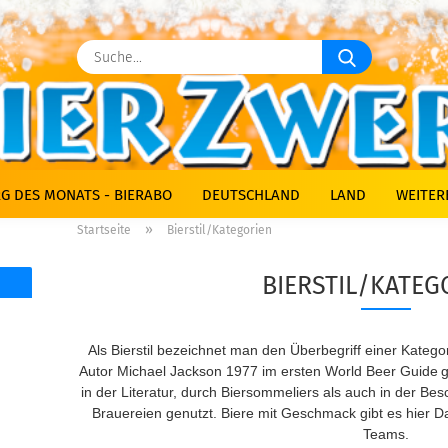
Suche...
G DES MONATS - BIERABO
DEUTSCHLAND
LAND
WEITER
»
Startseite
Bierstil/Kategorien
BIERSTIL/KATEG
Als Bierstil bezeichnet man den Überbegriff einer Katego
Autor Michael Jackson 1977 im ersten World Beer Guide
g
in der Literatur, durch Biersommeliers als auch in der Be
Brauereien genutzt. Biere mit Geschmack gibt es hier
Teams.