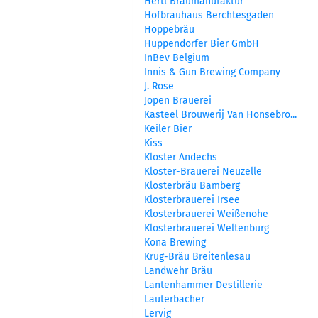
Hertl Braumanufaktur
Hofbrauhaus Berchtesgaden
Hoppebräu
Huppendorfer Bier GmbH
InBev Belgium
Innis & Gun Brewing Company
J. Rose
Jopen Brauerei
Kasteel Brouwerij Van Honsebro...
Keiler Bier
Kiss
Kloster Andechs
Kloster-Brauerei Neuzelle
Klosterbräu Bamberg
Klosterbrauerei Irsee
Klosterbrauerei Weißenohe
Klosterbrauerei Weltenburg
Kona Brewing
Krug-Bräu Breitenlesau
Landwehr Bräu
Lantenhammer Destillerie
Lauterbacher
Lervig