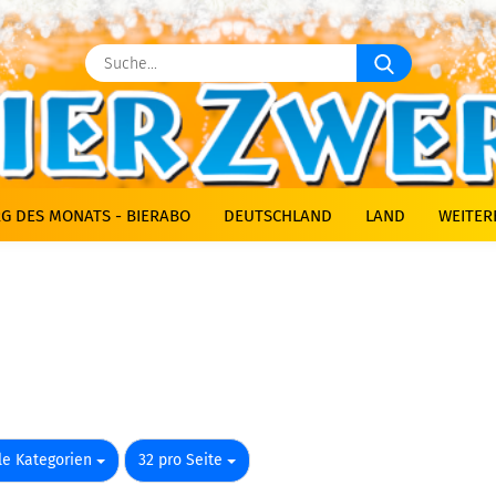
Suche...
G DES MONATS - BIERABO
DEUTSCHLAND
LAND
WEITER
o Seite
pro Seite
le Kategorien
32 pro Seite