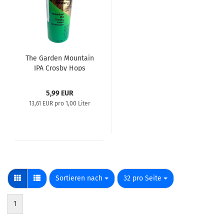
The Garden Mountain
IPA Crosby Hops
Showcase 0,44l
5,99 EUR
13,61 EUR pro 1,00 Liter
Sortieren nach
pro Seite
Sortieren nach
32 pro Seite
1