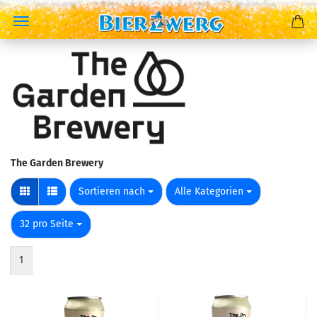
The Garden Brewery
Sortieren nach
pro Seite
Sortieren nach
Alle Kategorien
pro Seite
32 pro Seite
1