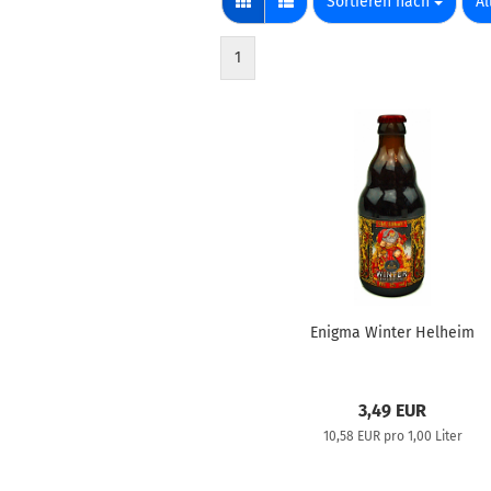
Sortieren nach
pr
Sortieren nach
Al
1
Enigma Winter Helheim
3,49 EUR
10,58 EUR pro 1,00 Liter