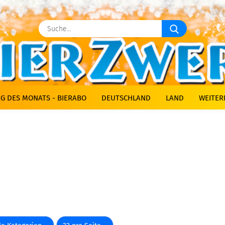
Suche...
G DES MONATS - BIERABO
DEUTSCHLAND
LAND
WEITER