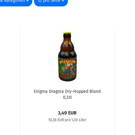
o Seite
pro Seite
le Kategorien
32 pro Seite
Enigma Dragora Dry-Hopped Blond
0,33l
3,49 EUR
10,58 EUR pro 1,00 Liter