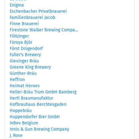
Enigma
Eschenbacher Privatbrauerei
Familienbrauerei Jacob
Finne Brauerei
Firestone Walker Brewing Compa...
Flötzinger
Föroya Bjór
Först Drügendorf
Fuller's Brewery
Giesinger Bräu
Greene King Brewery
Günther-Bräu
Heffron
Heimat Heroes
Heller-Bräu Trum GmbH Bamberg
Hertl Braumanufaktur
Hofbrauhaus Berchtesgaden
Hoppebräu
Huppendorfer Bier GmbH
InBev Belgium
Innis & Gun Brewing Company
J. Rose