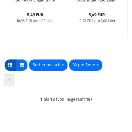
Son New England IPA
Cook India Pale Lager
0,5l
0,5l
5,49 EUR
5,49 EUR
10,98 EUR pro 1,00 Liter
10,98 EUR pro 1,00 Liter
Sortieren nach
pro Seite
Sortieren nach
32 pro Seite
1
1
bis
18
(von insgesamt
18
)