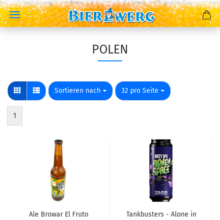
POLEN
Sortieren nach
pro Seite
Sortieren nach
32 pro Seite
1
Ale Browar El Fruto
Tankbusters - Alone in