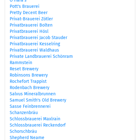
O'Hara's
Pott's Brauerei
Pretty Decent Beer
Privat-Brauerei Zötler
Privatbrauerei Bolten
Privatbrauerei Hösl
Privatbrauerei Jacob Stauder
Privatbrauerei Kesselring
Privatbrauerei Waldhaus
Private Landbrauerei Schönram
Rammstein
Reset Brewery
Robinsons Brewery
Rochefort Trappist
Rodenbach Brewery
Salvus Mineralbrunnen
Samuel Smith's Old Brewery
Sasse Feinbrennerei
Schanzenbräu
Schlossbrauerei Maxlrain
Schlossbrauerei Reckendorf
Schorschbräu
Shepherd Neame