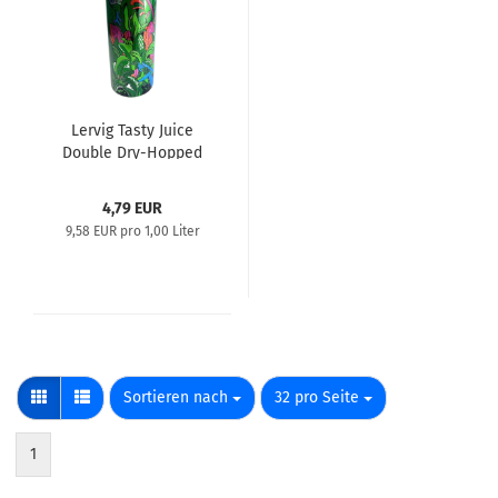
Lervig Tasty Juice
Double Dry-Hopped
IPA 0,5l
4,79 EUR
9,58 EUR pro 1,00 Liter
Sortieren nach
pro Seite
Sortieren nach
32 pro Seite
1