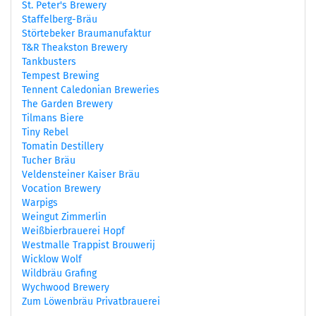
St. Peter's Brewery
Staffelberg-Bräu
Störtebeker Braumanufaktur
T&R Theakston Brewery
Tankbusters
Tempest Brewing
Tennent Caledonian Breweries
The Garden Brewery
Tilmans Biere
Tiny Rebel
Tomatin Destillery
Tucher Bräu
Veldensteiner Kaiser Bräu
Vocation Brewery
Warpigs
Weingut Zimmerlin
Weißbierbrauerei Hopf
Westmalle Trappist Brouwerij
Wicklow Wolf
Wildbräu Grafing
Wychwood Brewery
Zum Löwenbräu Privatbrauerei