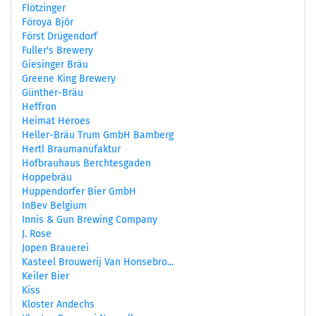
Flötzinger
Föroya Bjór
Först Drügendorf
Fuller's Brewery
Giesinger Bräu
Greene King Brewery
Günther-Bräu
Heffron
Heimat Heroes
Heller-Bräu Trum GmbH Bamberg
Hertl Braumanufaktur
Hofbrauhaus Berchtesgaden
Hoppebräu
Huppendorfer Bier GmbH
InBev Belgium
Innis & Gun Brewing Company
J. Rose
Jopen Brauerei
Kasteel Brouwerij Van Honsebro...
Keiler Bier
Kiss
Kloster Andechs