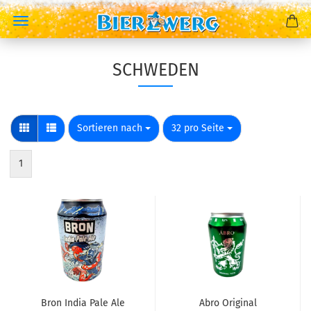
SCHWEDEN
Sortieren nach
pro Seite
Sortieren nach
32 pro Seite
1
Bron India Pale Ale
Abro Original