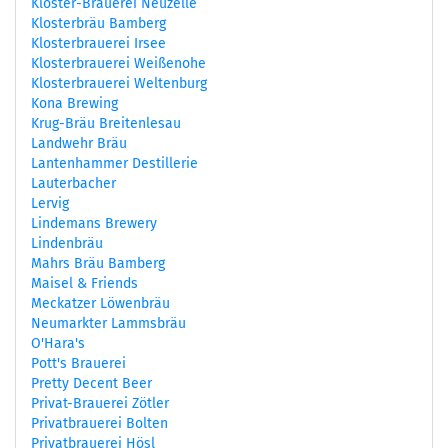
Kloster-Brauerei Neuzelle
Klosterbräu Bamberg
Klosterbrauerei Irsee
Klosterbrauerei Weißenohe
Klosterbrauerei Weltenburg
Kona Brewing
Krug-Bräu Breitenlesau
Landwehr Bräu
Lantenhammer Destillerie
Lauterbacher
Lervig
Lindemans Brewery
Lindenbräu
Mahrs Bräu Bamberg
Maisel & Friends
Meckatzer Löwenbräu
Neumarkter Lammsbräu
O'Hara's
Pott's Brauerei
Pretty Decent Beer
Privat-Brauerei Zötler
Privatbrauerei Bolten
Privatbrauerei Hösl