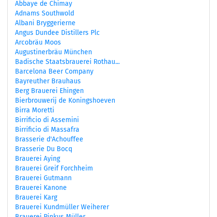
Abbaye de Chimay
Adnams Southwold
Albani Bryggerierne
Angus Dundee Distillers Plc
Arcobräu Moos
Augustinerbräu München
Badische Staatsbrauerei Rothau...
Barcelona Beer Company
Bayreuther Brauhaus
Berg Brauerei Ehingen
Bierbrouwerij de Koningshoeven
Birra Moretti
Birrificio di Assemini
Birrificio di Massafra
Brasserie d'Achouffee
Brasserie Du Bocq
Brauerei Aying
Brauerei Greif Forchheim
Brauerei Gutmann
Brauerei Kanone
Brauerei Karg
Brauerei Kundmüller Weiherer
Brauerei Pinkus Müller