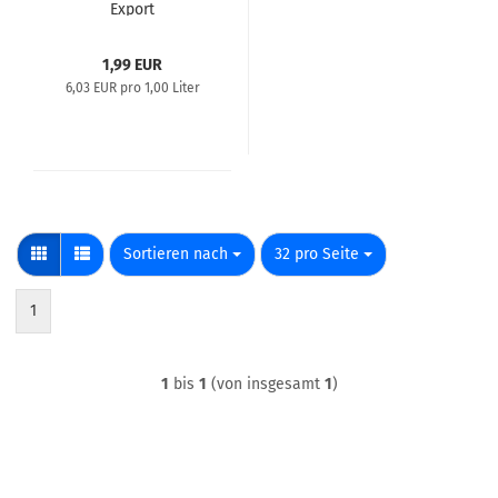
Export
1,99 EUR
6,03 EUR pro 1,00 Liter
Sortieren nach
pro Seite
Sortieren nach
32 pro Seite
1
1
bis
1
(von insgesamt
1
)