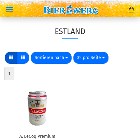
ESTLAND
Sortieren nach
pro Seite
Sortieren nach
32 pro Seite
1
A. LeCoq Premium