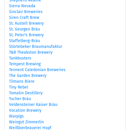
Shepherd Neame
Sierra Nevada
Sinclair Breweries
Siren Craft Brew
St. Austell Brewery
St. Georgen Bräu
St. Peter's Brewery
Staffelberg-Bräu
Störtebeker Braumanufaktur
T&R Theakston Brewery
Tankbusters
Tempest Brewing
Tennent Caledonian Breweries
The Garden Brewery
Tilmans Biere
Tiny Rebel
Tomatin Destillery
Tucher Bräu
Veldensteiner Kaiser Bräu
Vocation Brewery
Warpigs
Weingut Zimmerlin
Weißbierbrauerei Hopf