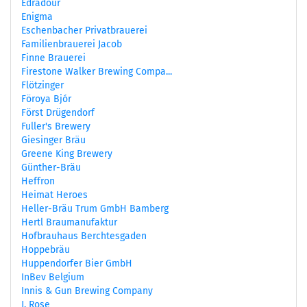
Edradour
Enigma
Eschenbacher Privatbrauerei
Familienbrauerei Jacob
Finne Brauerei
Firestone Walker Brewing Compa...
Flötzinger
Föroya Bjór
Först Drügendorf
Fuller's Brewery
Giesinger Bräu
Greene King Brewery
Günther-Bräu
Heffron
Heimat Heroes
Heller-Bräu Trum GmbH Bamberg
Hertl Braumanufaktur
Hofbrauhaus Berchtesgaden
Hoppebräu
Huppendorfer Bier GmbH
InBev Belgium
Innis & Gun Brewing Company
J. Rose