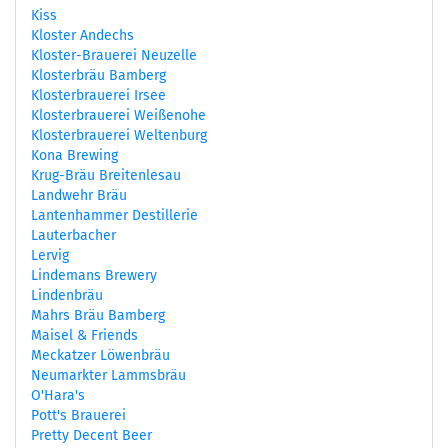
Kiss
Kloster Andechs
Kloster-Brauerei Neuzelle
Klosterbräu Bamberg
Klosterbrauerei Irsee
Klosterbrauerei Weißenohe
Klosterbrauerei Weltenburg
Kona Brewing
Krug-Bräu Breitenlesau
Landwehr Bräu
Lantenhammer Destillerie
Lauterbacher
Lervig
Lindemans Brewery
Lindenbräu
Mahrs Bräu Bamberg
Maisel & Friends
Meckatzer Löwenbräu
Neumarkter Lammsbräu
O'Hara's
Pott's Brauerei
Pretty Decent Beer