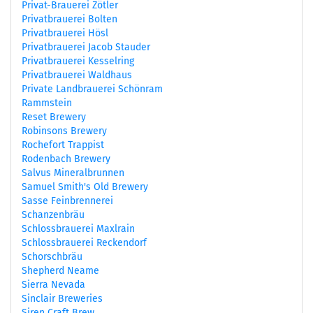
Privat-Brauerei Zötler
Privatbrauerei Bolten
Privatbrauerei Hösl
Privatbrauerei Jacob Stauder
Privatbrauerei Kesselring
Privatbrauerei Waldhaus
Private Landbrauerei Schönram
Rammstein
Reset Brewery
Robinsons Brewery
Rochefort Trappist
Rodenbach Brewery
Salvus Mineralbrunnen
Samuel Smith's Old Brewery
Sasse Feinbrennerei
Schanzenbräu
Schlossbrauerei Maxlrain
Schlossbrauerei Reckendorf
Schorschbräu
Shepherd Neame
Sierra Nevada
Sinclair Breweries
Siren Craft Brew