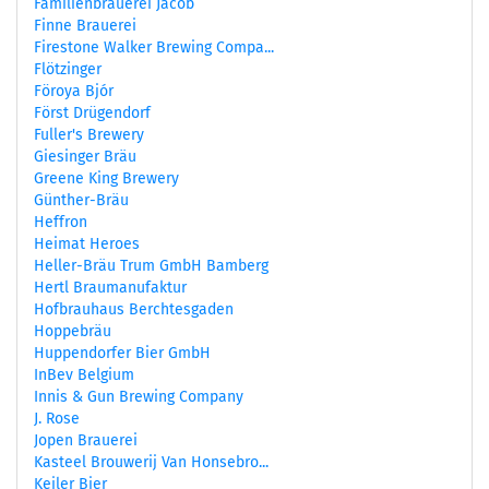
Familienbrauerei Jacob
Finne Brauerei
Firestone Walker Brewing Compa...
Flötzinger
Föroya Bjór
Först Drügendorf
Fuller's Brewery
Giesinger Bräu
Greene King Brewery
Günther-Bräu
Heffron
Heimat Heroes
Heller-Bräu Trum GmbH Bamberg
Hertl Braumanufaktur
Hofbrauhaus Berchtesgaden
Hoppebräu
Huppendorfer Bier GmbH
InBev Belgium
Innis & Gun Brewing Company
J. Rose
Jopen Brauerei
Kasteel Brouwerij Van Honsebro...
Keiler Bier