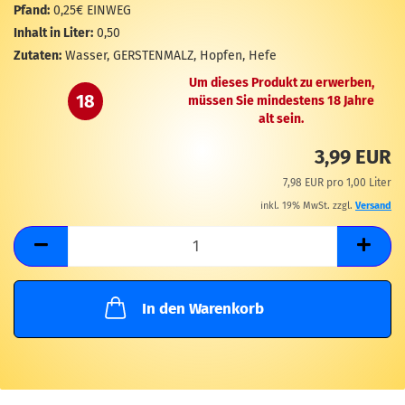
M
Pfand:
0,25€ EINWEG
Inhalt in Liter:
0,50
Zutaten:
Wasser, GERSTENMALZ, Hopfen, Hefe
Um dieses Produkt zu erwerben,
18
müssen Sie mindestens 18 Jahre
alt sein.
3,99 EUR
7,98 EUR pro 1,00 Liter
inkl. 19% MwSt. zzgl.
Versand
In den Warenkorb