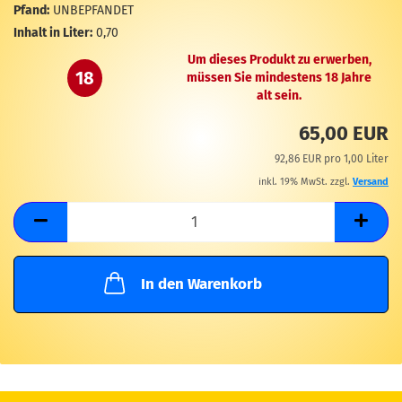
M
Pfand:
UNBEPFANDET
Inhalt in Liter:
0,70
Um dieses Produkt zu erwerben,
18
müssen Sie mindestens 18 Jahre
alt sein.
65,00 EUR
92,86 EUR pro 1,00 Liter
inkl. 19% MwSt. zzgl.
Versand
In den Warenkorb