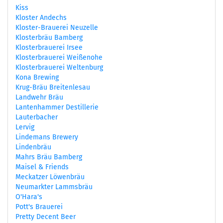
Kiss
Kloster Andechs
Kloster-Brauerei Neuzelle
Klosterbräu Bamberg
Klosterbrauerei Irsee
Klosterbrauerei Weißenohe
Klosterbrauerei Weltenburg
Kona Brewing
Krug-Bräu Breitenlesau
Landwehr Bräu
Lantenhammer Destillerie
Lauterbacher
Lervig
Lindemans Brewery
Lindenbräu
Mahrs Bräu Bamberg
Maisel & Friends
Meckatzer Löwenbräu
Neumarkter Lammsbräu
O'Hara's
Pott's Brauerei
Pretty Decent Beer