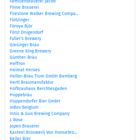
Familienbrauerei Jacob
Finne Brauerei
Firestone Walker Brewing Compa...
Flötzinger
Föroya Bjór
Först Drügendorf
Fuller's Brewery
Giesinger Bräu
Greene King Brewery
Günther-Bräu
Heffron
Heimat Heroes
Heller-Bräu Trum GmbH Bamberg
Hertl Braumanufaktur
Hofbrauhaus Berchtesgaden
Hoppebräu
Huppendorfer Bier GmbH
InBev Belgium
Innis & Gun Brewing Company
J. Rose
Jopen Brauerei
Kasteel Brouwerij Van Honsebro...
Keiler Bier