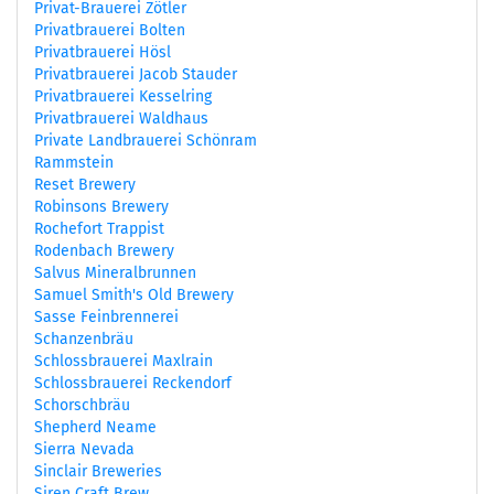
Privat-Brauerei Zötler
Privatbrauerei Bolten
Privatbrauerei Hösl
Privatbrauerei Jacob Stauder
Privatbrauerei Kesselring
Privatbrauerei Waldhaus
Private Landbrauerei Schönram
Rammstein
Reset Brewery
Robinsons Brewery
Rochefort Trappist
Rodenbach Brewery
Salvus Mineralbrunnen
Samuel Smith's Old Brewery
Sasse Feinbrennerei
Schanzenbräu
Schlossbrauerei Maxlrain
Schlossbrauerei Reckendorf
Schorschbräu
Shepherd Neame
Sierra Nevada
Sinclair Breweries
Siren Craft Brew