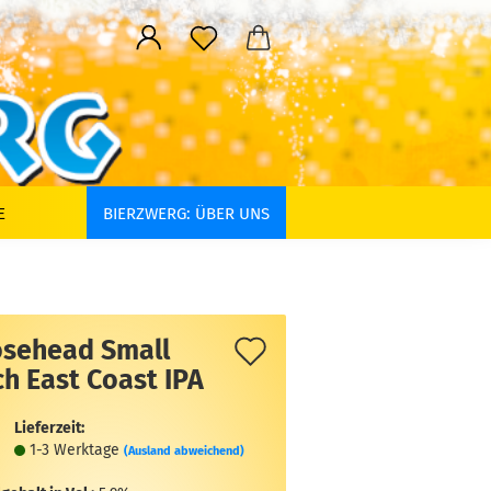
E
BIERZWERG: ÜBER UNS
Auf
sehead Small
h East Coast IPA
den
Merkzettel
Lieferzeit:
1-3 Werktage
(Ausland abweichend)