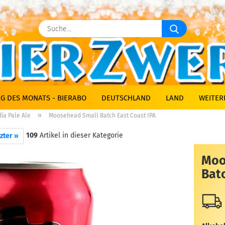
Suche...
G DES MONATS - BIERABO
DEUTSCHLAND
LAND
WEITER
»
dia Pale Ale
Moosehead Small Batch East Coast IPA
109
Artikel in dieser Kategorie
zter »
Moo
Batc