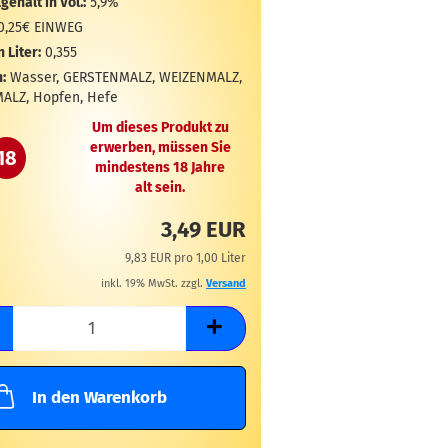
gehalt in Vol.:
5,9%
0,25€ EINWEG
n Liter:
0,355
:
Wasser, GERSTENMALZ, WEIZENMALZ,
ALZ, Hopfen, Hefe
Um dieses Produkt zu
erwerben, müssen Sie
18
mindestens 18 Jahre
alt sein.
3,49 EUR
9,83 EUR pro 1,00 Liter
inkl. 19% MwSt. zzgl.
Versand
In den Warenkorb