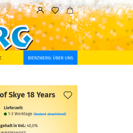
E
BIERZWERG: ÜBER UNS
Auf
 of Skye 18 Years
den
Lieferzeit:
Merkzettel
1-3 Werktage
(Ausland abweichend)
gehalt in Vol.:
40,0%