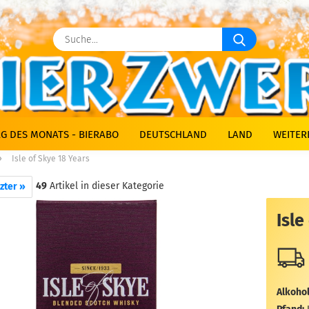
Suche...
G DES MONATS - BIERABO
DEUTSCHLAND
LAND
WEITER
»
Isle of Skye 18 Years
49
Artikel in dieser Kategorie
zter »
Isle
Alkohol