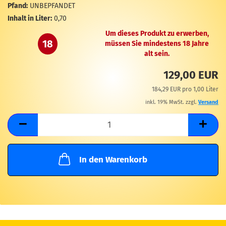
M
Pfand:
UNBEPFANDET
Inhalt in Liter:
0,70
Um dieses Produkt zu erwerben,
18
müssen Sie mindestens 18 Jahre
alt sein.
129,00 EUR
184,29 EUR pro 1,00 Liter
inkl. 19% MwSt. zzgl.
Versand
In den Warenkorb