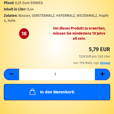
M
Pfand:
0,25 Euro EINWEG
Inhalt in Liter:
0,44
Zutaten:
Wasser, GERSTENMALZ, HAFERMALZ, WEIZENMALZ, Hopfe
n, Hefe
Um dieses Produkt zu erwerben,
18
müssen Sie mindestens 18 Jahre
alt sein.
5,79 EUR
13,16 EUR pro 1,00 Liter
inkl. 19% MwSt. zzgl.
Versand
In den Warenkorb