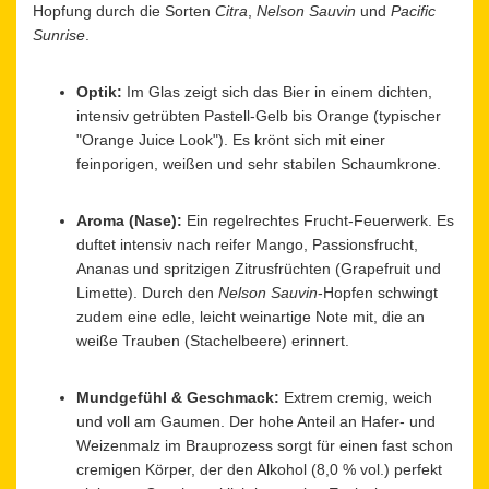
Hopfung durch die Sorten
Citra
,
Nelson Sauvin
und
Pacific
Sunrise
.
Optik:
Im Glas zeigt sich das Bier in einem dichten,
intensiv getrübten Pastell-Gelb bis Orange (typischer
"Orange Juice Look"). Es krönt sich mit einer
feinporigen, weißen und sehr stabilen Schaumkrone.
Aroma (Nase):
Ein regelrechtes Frucht-Feuerwerk. Es
duftet intensiv nach reifer Mango, Passionsfrucht,
Ananas und spritzigen Zitrusfrüchten (Grapefruit und
Limette). Durch den
Nelson Sauvin
-Hopfen schwingt
zudem eine edle, leicht weinartige Note mit, die an
weiße Trauben (Stachelbeere) erinnert.
Mundgefühl & Geschmack:
Extrem cremig, weich
und voll am Gaumen. Der hohe Anteil an Hafer- und
Weizenmalz im Brauprozess sorgt für einen fast schon
cremigen Körper, der den Alkohol (8,0 % vol.) perfekt