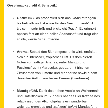
Geschmacksprofil & Sensorik:
Optik:
Im Glas präsentiert sich das
Obala
strohgelb
bis hellgelb und ist – wie für den New England-Stil
typisch – sehr trüb und blickdicht (
hazy
). Es erinnert
optisch fast an einen hellen Ananassaft und trägt eine
solide, weiße Schaumkrone.
Aroma:
Sobald das Bier eingeschenkt wird, entfaltet
sich ein intensiver, tropischer Duft. Es dominieren
Noten von saftiger Ananas, reifer Mango und
Passionsfrucht (Maracuja), gepaart mit frischen
Zitrusnoten von Limette und Mandarine sowie einem
dezenten Anflug von hellen Beeren (Blaubeere).
Mundgefühl:
Dank des hohen Anteils an Weizenmalz
und Haferflocken im Sudhaus hat das Bier trotz seines
relativ niedrigen Alkoholgehalts ein wunderbar
weiches, cremiges und „saftiges“ (
juicy
) Mundgefühl.