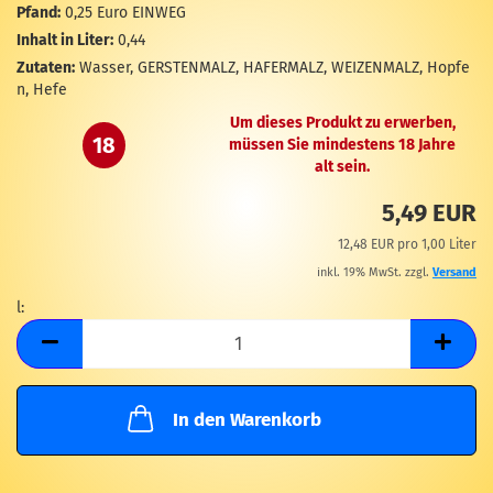
M
Pfand:
0,25 Euro EINWEG
Inhalt in Liter:
0,44
Zutaten:
Wasser, GERSTENMALZ, HAFERMALZ, WEIZENMALZ, Hopfe
n, Hefe
Um dieses Produkt zu erwerben,
18
müssen Sie mindestens 18 Jahre
alt sein.
5,49 EUR
12,48 EUR pro 1,00 Liter
inkl. 19% MwSt. zzgl.
Versand
l:
l
In den Warenkorb