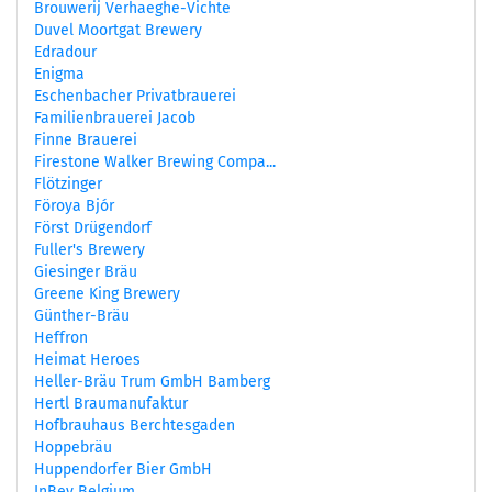
Brouwerij Verhaeghe-Vichte
Duvel Moortgat Brewery
Edradour
Enigma
Eschenbacher Privatbrauerei
Familienbrauerei Jacob
Finne Brauerei
Firestone Walker Brewing Compa...
Flötzinger
Föroya Bjór
Först Drügendorf
Fuller's Brewery
Giesinger Bräu
Greene King Brewery
Günther-Bräu
Heffron
Heimat Heroes
Heller-Bräu Trum GmbH Bamberg
Hertl Braumanufaktur
Hofbrauhaus Berchtesgaden
Hoppebräu
Huppendorfer Bier GmbH
InBev Belgium