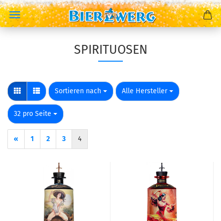
SPIRITUOSEN
Sortieren nach
pro Seite
Sortieren nach
Alle Hersteller
pro Seite
32 pro Seite
«
1
2
3
4