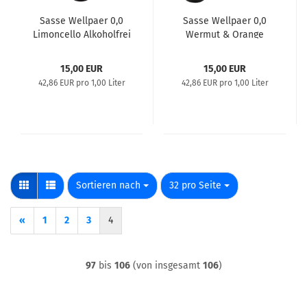
Sasse Wellpaer 0,0
Sasse Wellpaer 0,0
Limoncello Alkoholfrei
Wermut & Orange
0,35l
Alkoholfrei 0,35l
15,00 EUR
15,00 EUR
42,86 EUR pro 1,00 Liter
42,86 EUR pro 1,00 Liter
Sortieren nach
pro Seite
Sortieren nach
32 pro Seite
«
1
2
3
4
97
bis
106
(von insgesamt
106
)