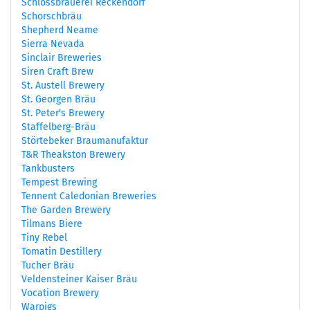
Schlossbrauerei Reckendorf
Schorschbräu
Shepherd Neame
Sierra Nevada
Sinclair Breweries
Siren Craft Brew
St. Austell Brewery
St. Georgen Bräu
St. Peter's Brewery
Staffelberg-Bräu
Störtebeker Braumanufaktur
T&R Theakston Brewery
Tankbusters
Tempest Brewing
Tennent Caledonian Breweries
The Garden Brewery
Tilmans Biere
Tiny Rebel
Tomatin Destillery
Tucher Bräu
Veldensteiner Kaiser Bräu
Vocation Brewery
Warpigs