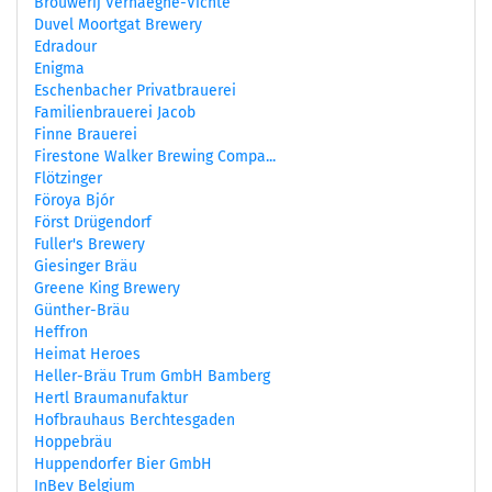
Brouwerij Verhaeghe-Vichte
Duvel Moortgat Brewery
Edradour
Enigma
Eschenbacher Privatbrauerei
Familienbrauerei Jacob
Finne Brauerei
Firestone Walker Brewing Compa...
Flötzinger
Föroya Bjór
Först Drügendorf
Fuller's Brewery
Giesinger Bräu
Greene King Brewery
Günther-Bräu
Heffron
Heimat Heroes
Heller-Bräu Trum GmbH Bamberg
Hertl Braumanufaktur
Hofbrauhaus Berchtesgaden
Hoppebräu
Huppendorfer Bier GmbH
InBev Belgium