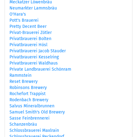
Meckatzer Löwenbräu
Neumarkter Lammsbräu
O'Hara's
Pott's Brauerei
Pretty Decent Beer
Privat-Brauerei Zötler
Privatbrauerei Bolten
Privatbrauerei Hösl
Privatbrauerei Jacob Stauder
Privatbrauerei Kesselring
Privatbrauerei Waldhaus
Private Landbrauerei Schönram
Rammstein
Reset Brewery
Robinsons Brewery
Rochefort Trappist
Rodenbach Brewery
Salvus Mineralbrunnen
Samuel Smith's Old Brewery
Sasse Feinbrennerei
Schanzenbräu
Schlossbrauerei Maxlrain
Schlossbrauerei Reckendorf