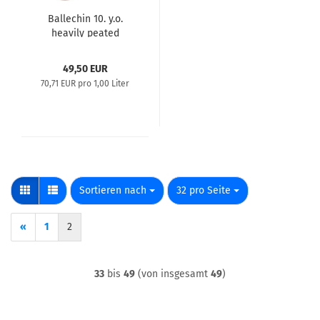
Ballechin 10. y.o.
heavily peated
49,50 EUR
70,71 EUR pro 1,00 Liter
Sortieren nach
pro Seite
Sortieren nach
32 pro Seite
«
1
2
33
bis
49
(von insgesamt
49
)