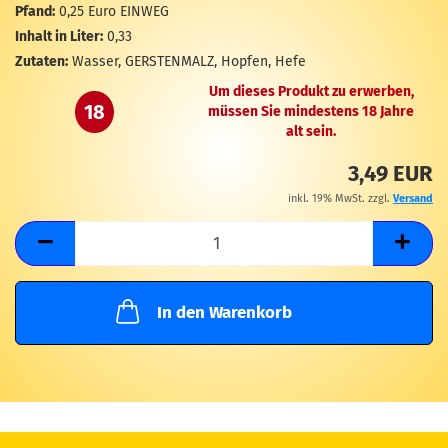
M
Pfand:
0,25 Euro EINWEG
Inhalt in Liter:
0,33
Zutaten:
Wasser, GERSTENMALZ, Hopfen, Hefe
Um dieses Produkt zu erwerben,
18
müssen Sie mindestens 18 Jahre
alt sein.
3,49 EUR
inkl. 19% MwSt. zzgl.
Versand
In den Warenkorb