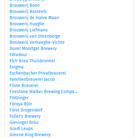
Brouwerij Boon
Brouwerij Bosteels
Brouwerij de Halve Maan
Brouwerij Huyghe
Brouwerij Liefmans
Brouwerij van Steenberge
Brouwerij Verhaeghe-Vichte
Duvel Moortgat Brewery
Edradour
Elch Bräu Thuisbrunner
Enigma
Eschenbacher Privatbrauerei
Familienbrauerei Jacob
Finne Brauerei
Firestone Walker Brewing Compa...
Flötzinger
Föroya Bjór
Först Drügendorf
Fuller's Brewery
Giesinger Bräu
Gradl Leups
Greene King Brewery