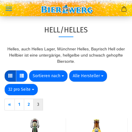
HELL/HELLES
Helles, auch Helles Lager, Münchner Helles, Bayrisch Hell oder
Hellbier ist eine untergärige, hellgelbe und schwach gehopfte
Biersorte.
Sortieren nach
pro Seite
Sortieren nach
Alle Hersteller
pro Seite
32 pro Seite
«
1
2
3