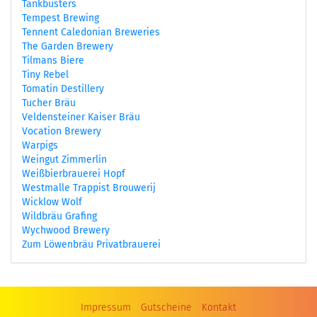
Tankbusters
Tempest Brewing
Tennent Caledonian Breweries
The Garden Brewery
Tilmans Biere
Tiny Rebel
Tomatin Destillery
Tucher Bräu
Veldensteiner Kaiser Bräu
Vocation Brewery
Warpigs
Weingut Zimmerlin
Weißbierbrauerei Hopf
Westmalle Trappist Brouwerij
Wicklow Wolf
Wildbräu Grafing
Wychwood Brewery
Zum Löwenbräu Privatbrauerei
Impressum
Gutscheine
Kontakt