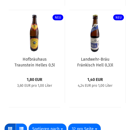
NEU
NEU
Hofbräuhaus
Landwehr-Bräu
Traunstein Helles 0,5l
Fränkisch Hell 0,33l
1,80 EUR
1,40 EUR
3,60 EUR pro 1,00 Liter
4,24 EUR pro 1,00 Liter
Sortieren nach
pro Seite
Sortieren nach
32 pro Seite