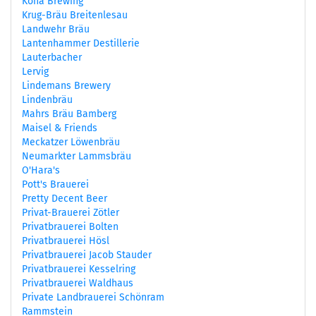
Kona Brewing
Krug-Bräu Breitenlesau
Landwehr Bräu
Lantenhammer Destillerie
Lauterbacher
Lervig
Lindemans Brewery
Lindenbräu
Mahrs Bräu Bamberg
Maisel & Friends
Meckatzer Löwenbräu
Neumarkter Lammsbräu
O'Hara's
Pott's Brauerei
Pretty Decent Beer
Privat-Brauerei Zötler
Privatbrauerei Bolten
Privatbrauerei Hösl
Privatbrauerei Jacob Stauder
Privatbrauerei Kesselring
Privatbrauerei Waldhaus
Private Landbrauerei Schönram
Rammstein