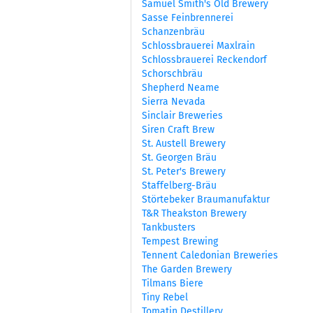
Samuel Smith's Old Brewery
Sasse Feinbrennerei
Schanzenbräu
Schlossbrauerei Maxlrain
Schlossbrauerei Reckendorf
Schorschbräu
Shepherd Neame
Sierra Nevada
Sinclair Breweries
Siren Craft Brew
St. Austell Brewery
St. Georgen Bräu
St. Peter's Brewery
Staffelberg-Bräu
Störtebeker Braumanufaktur
T&R Theakston Brewery
Tankbusters
Tempest Brewing
Tennent Caledonian Breweries
The Garden Brewery
Tilmans Biere
Tiny Rebel
Tomatin Destillery