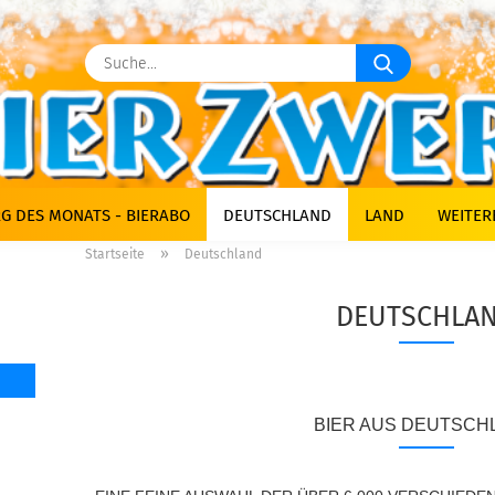
Suche...
G DES MONATS - BIERABO
DEUTSCHLAND
LAND
WEITER
»
Startseite
Deutschland
DEUTSCHLA
BIER AUS DEUTSCH