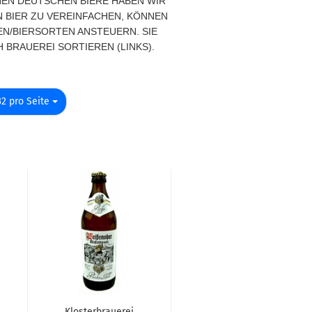
NEN DEUTSCHEN BIERE HABEN WIR
 BIER ZU VEREINFACHEN, KÖNNEN
EN/BIERSORTEN ANSTEUERN. SIE
 BRAUEREI SORTIEREN (LINKS).
pro Seite
32 pro Seite
Klosterbrauerei