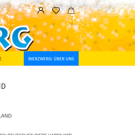
E
BIERZWERG: ÜBER UNS
ND
LAND