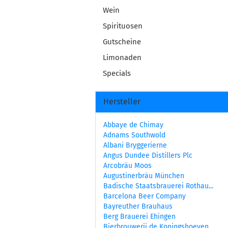
Wein
Spirituosen
Gutscheine
Limonaden
Specials
Hersteller
Abbaye de Chimay
Adnams Southwold
Albani Bryggerierne
Angus Dundee Distillers Plc
Arcobräu Moos
Augustinerbräu München
Badische Staatsbrauerei Rothau...
Barcelona Beer Company
Bayreuther Brauhaus
Berg Brauerei Ehingen
Bierbrouwerij de Koningshoeven