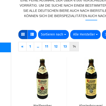
EINE FEINE AUSWAHL DER ÜBER 6.000 VERSCHIEDE
VORRÄTIG. UM DIE SUCHE NACH EINEM BESTIMMTEN
SIE ALLE DEUTSCHEN BIERE AUCH NACH BIERSTIL
KÖNNEN SICH DIE BIERSPEZIALITÄTEN AUCH NACH
Sortieren nach
pro Seite
Sortieren nach
Alle Hersteller
«
1
...
11
12
13
14
Weißenoher
Klosterbrauerei