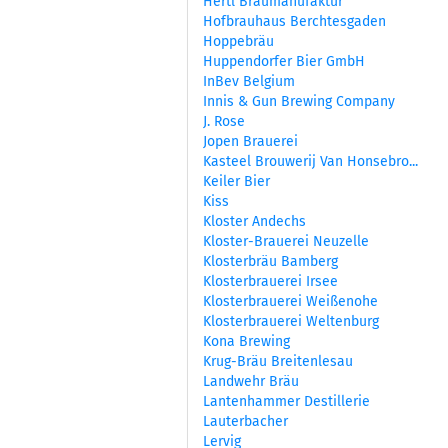
Hertl Braumanufaktur
Hofbrauhaus Berchtesgaden
Hoppebräu
Huppendorfer Bier GmbH
InBev Belgium
Innis & Gun Brewing Company
J. Rose
Jopen Brauerei
Kasteel Brouwerij Van Honsebro...
Keiler Bier
Kiss
Kloster Andechs
Kloster-Brauerei Neuzelle
Klosterbräu Bamberg
Klosterbrauerei Irsee
Klosterbrauerei Weißenohe
Klosterbrauerei Weltenburg
Kona Brewing
Krug-Bräu Breitenlesau
Landwehr Bräu
Lantenhammer Destillerie
Lauterbacher
Lervig