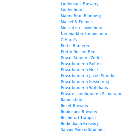
Lindemans Brewery
Lindenbräu
Mahrs Bräu Bamberg
Maisel & Friends
Meckatzer Löwenbräu
Neumarkter Lammsbräu
O'Hara's
Pott's Brauerei
Pretty Decent Beer
Privat-Brauerei Zötler
Privatbrauerei Bolten
Privatbrauerei Hösl
Privatbrauerei Jacob Stauder
Privatbrauerei Kesselring
Privatbrauerei Waldhaus
Private Landbrauerei Schönram
Rammstein
Reset Brewery
Robinsons Brewery
Rochefort Trappist
Rodenbach Brewery
Salvus Mineralbrunnen