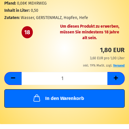
M
Pfand:
0,08€ MEHRWEG
Inhalt in Liter:
0,50
Zutaten:
Wasser, GERSTENMALZ, Hopfen, Hefe
Um dieses Produkt zu erwerben,
18
müssen Sie mindestens 18 Jahre
alt sein.
1,80 EUR
3,60 EUR pro 1,00 Liter
inkl. 19% MwSt. zzgl.
Versand
In den Warenkorb