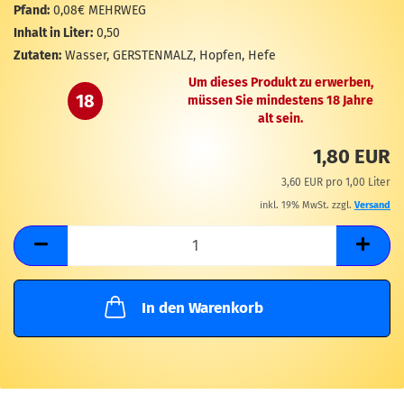
M
Pfand:
0,08€ MEHRWEG
Inhalt in Liter:
0,50
Zutaten:
Wasser, GERSTENMALZ, Hopfen, Hefe
Um dieses Produkt zu erwerben,
18
müssen Sie mindestens 18 Jahre
alt sein.
1,80 EUR
3,60 EUR pro 1,00 Liter
inkl. 19% MwSt. zzgl.
Versand
In den Warenkorb