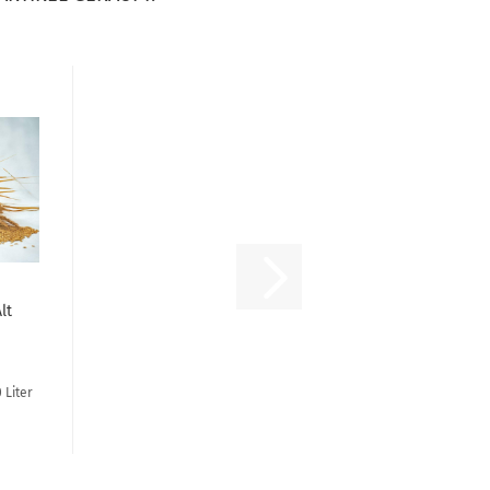
lt
 Liter