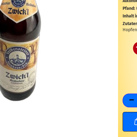
Alkohol
Pfand:
Inhalt i
Zutaten
Hopfen