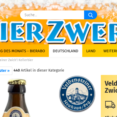
Suche...
G DES MONATS - BIERABO
DEUTSCHLAND
LAND
WEITER
iner Zwick'l Kellerbier
440
Artikel in dieser Kategorie
zter »
Vel
Zwic