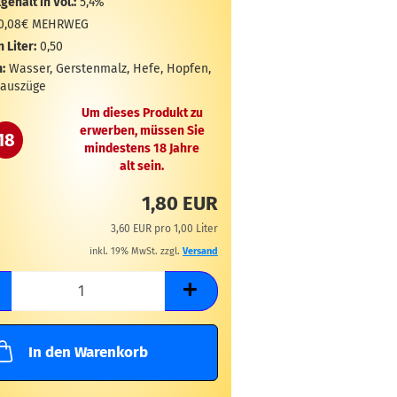
gehalt in Vol.:
5,4%
0,08€ MEHRWEG
n Liter:
0,50
:
Wasser, Gerstenmalz, Hefe, Hopfen,
auszüge
Um dieses Produkt zu
erwerben, müssen Sie
18
mindestens 18 Jahre
alt sein.
1,80 EUR
3,60 EUR pro 1,00 Liter
inkl. 19% MwSt. zzgl.
Versand
In den Warenkorb