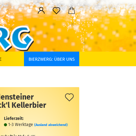
E
BIERZWERG: ÜBER UNS
Auf
densteiner
k'l Kellerbier
den
Merkzettel
Lieferzeit:
1-3 Werktage
(Ausland abweichend)