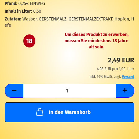
M
Pfand:
0,25€ EINWEG
Inhalt in Liter:
0,50
Zutaten:
Wasser, GERSTENMALZ, GERSTENMALZEXTRAKT, Hopfen, H
efe
Um dieses Produkt zu erwerben,
18
müssen Sie mindestens 18 Jahre
alt sein.
2,49 EUR
4,98 EUR pro 1,00 Liter
inkl. 19% MwSt. zzgl.
Versand
In den Warenkorb