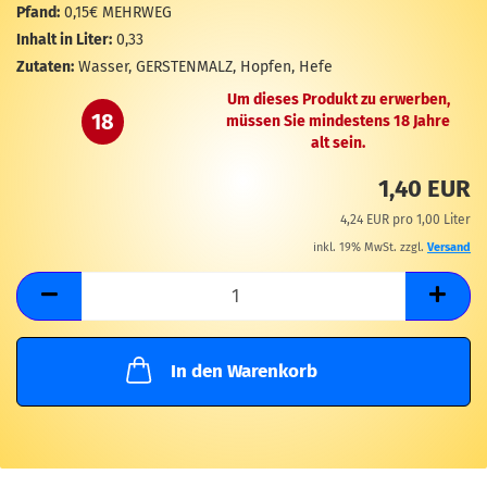
M
Pfand:
0,15€ MEHRWEG
Inhalt in Liter:
0,33
Zutaten:
Wasser, GERSTENMALZ, Hopfen, Hefe
Um dieses Produkt zu erwerben,
18
müssen Sie mindestens 18 Jahre
alt sein.
1,40 EUR
4,24 EUR pro 1,00 Liter
inkl. 19% MwSt. zzgl.
Versand
In den Warenkorb