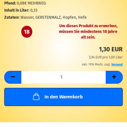
M
Pfand:
0,08€ MEHRWEG
Inhalt in Liter:
0,33
Zutaten:
Wasser, GERSTENMALZ, Hopfen, Hefe
Um dieses Produkt zu erwerben,
18
müssen Sie mindestens 18 Jahre
alt sein.
1,30 EUR
3,94 EUR pro 1,00 Liter
inkl. 19% MwSt. zzgl.
Versand
In den Warenkorb