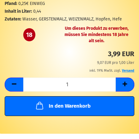
M
Pfand:
0,25€ EINWEG
Inhalt in Liter:
0,44
Zutaten:
Wasser, GERSTENMALZ, WEIZENMALZ, Hopfen, Hefe
Um dieses Produkt zu erwerben,
18
müssen Sie mindestens 18 Jahre
alt sein.
3,99 EUR
9,07 EUR pro 1,00 Liter
inkl. 19% MwSt. zzgl.
Versand
In den Warenkorb