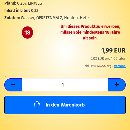
M
Pfand:
0,25€ EINWEG
Inhalt in Liter:
0,33
Zutaten:
Wasser, GERSTENMALZ, Hopfen, Hefe
Um dieses Produkt zu erwerben,
18
müssen Sie mindestens 18 Jahre
alt sein.
1,99 EUR
6,03 EUR pro 1,00 Liter
inkl. 19% MwSt. zzgl.
Versand
l:
l
In den Warenkorb