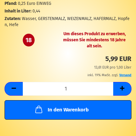
M
Pfand:
0,25 Euro EINWEG
Inhalt in Liter:
0,44
Zutaten:
Wasser, GERSTENMALZ, WEIZENMALZ, HAFERMALZ, Hopfe
n, Hefe
Um dieses Produkt zu erwerben,
18
müssen Sie mindestens 18 Jahre
alt sein.
5,99 EUR
13,61 EUR pro 1,00 Liter
inkl. 19% MwSt. zzgl.
Versand
In den Warenkorb