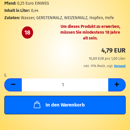
M
Pfand:
0,25 Euro EINWEG
Inhalt in Liter:
0,44
Zutaten:
Wasser, GERSTENMALZ, WEIZENMALZ, Hopfen, Hefe
Um dieses Produkt zu erwerben,
18
müssen Sie mindestens 18 Jahre
alt sein.
4,79 EUR
10,89 EUR pro 1,00 Liter
inkl. 19% MwSt. zzgl.
Versand
l:
l
In den Warenkorb