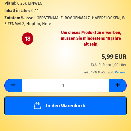
M
Pfand:
0,25€ EINWEG
Inhalt in Liter:
0,44
Zutaten:
Wasser, GERSTENMALZ, ROGGENMALZ, HAFERFLOCKEN, W
EIZENMALZ, Hopfen, Hefe
Um dieses Produkt zu erwerben,
18
müssen Sie mindestens 18 Jahre
alt sein.
5,99 EUR
13,61 EUR pro 1,00 Liter
inkl. 19% MwSt. zzgl.
Versand
In den Warenkorb