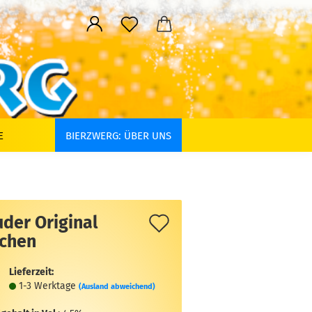
E
BIERZWERG: ÜBER UNS
Auf
der Original
rchen
den
Merkzettel
Lieferzeit:
1-3 Werktage
(Ausland abweichend)