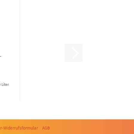
-
 Liter
r-Widerrufsformular
AGB