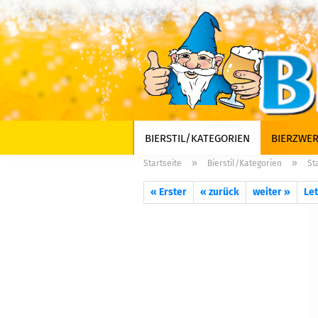
BIERSTIL/KATEGORIEN
BIERZWER
»
»
Startseite
Bierstil/Kategorien
St
« Erster
« zurück
weiter »
Let