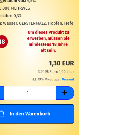
gehalt in Vol.:
4,5%
0,08€ MEHRWEG
n Liter:
0,33
:
Wasser, GERSTENMALZ, Hopfen, Hefe
Um dieses Produkt zu
erwerben, müssen Sie
18
mindestens 18 Jahre
alt sein.
1,30 EUR
3,94 EUR pro 1,00 Liter
inkl. 19% MwSt. zzgl.
Versand
In den Warenkorb