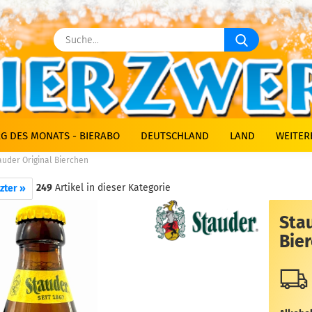
Suche...
G DES MONATS - BIERABO
DEUTSCHLAND
LAND
WEITER
auder Original Bierchen
249
Artikel in dieser Kategorie
zter »
Stau
Bie