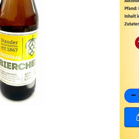
Alkohol
Pfand:
Inhalt i
Zutaten