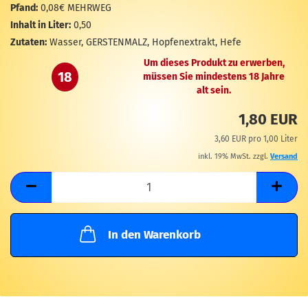
M
Pfand:
0,08€ MEHRWEG
Inhalt in Liter:
0,50
Zutaten:
Wasser, GERSTENMALZ, Hopfenextrakt, Hefe
Um dieses Produkt zu erwerben,
18
müssen Sie mindestens 18 Jahre
alt sein.
1,80 EUR
3,60 EUR pro 1,00 Liter
inkl. 19% MwSt. zzgl.
Versand
In den Warenkorb