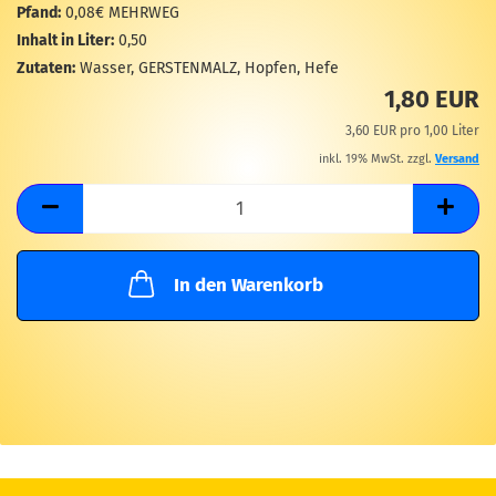
M
Pfand:
0,08€ MEHRWEG
Inhalt in Liter:
0,50
Zutaten:
Wasser, GERSTENMALZ, Hopfen, Hefe
1,80 EUR
3,60 EUR pro 1,00 Liter
inkl. 19% MwSt. zzgl.
Versand
In den Warenkorb