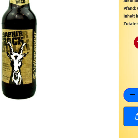
Alkohol
Pfand:
Inhalt i
Zutaten