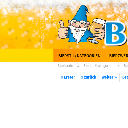
BIERSTIL/KATEGORIEN
BIERZWER
»
»
Startseite
Bierstil/Kategorien
Bo
« Erster
« zurück
weiter »
Let