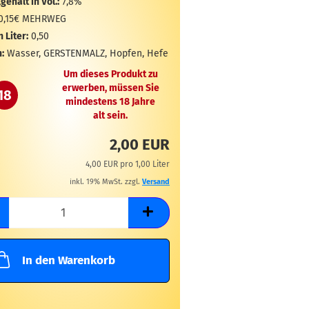
gehalt in Vol.:
7,8%
0,15€ MEHRWEG
n Liter:
0,50
:
Wasser, GERSTENMALZ, Hopfen, Hefe
Um dieses Produkt zu
erwerben, müssen Sie
18
mindestens 18 Jahre
alt sein.
2,00 EUR
4,00 EUR pro 1,00 Liter
inkl. 19% MwSt. zzgl.
Versand
In den Warenkorb