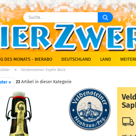
Suche...
G DES MONATS - BIERABO
DEUTSCHLAND
LAND
WEITER
»
ckbier
Veldensteiner Saphir Bock
23
Artikel in dieser Kategorie
zter »
Vel
Sap