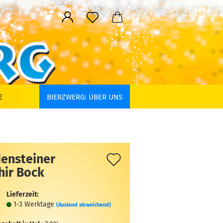
E
BIERZWERG: ÜBER UNS
Auf
densteiner
hir Bock
den
Merkzettel
Lieferzeit:
1-3 Werktage
(Ausland abweichend)