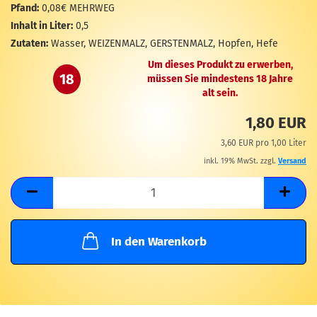
M
Pfand:
0,08€ MEHRWEG
Inhalt in Liter:
0,5
Zutaten:
Wasser, WEIZENMALZ, GERSTENMALZ, Hopfen, Hefe
Um dieses Produkt zu erwerben,
18
müssen Sie mindestens 18 Jahre
alt sein.
1,80 EUR
3,60 EUR pro 1,00 Liter
inkl. 19% MwSt. zzgl.
Versand
In den Warenkorb