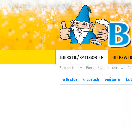
BIERSTIL/KATEGORIEN
BIERZWER
»
»
Startseite
Bierstil/Kategorien
Ch
« Erster
« zurück
weiter »
Let