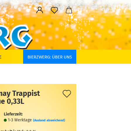
E
BIERZWERG: ÜBER UNS
Auf
may Trappist
e 0,33L
den
Merkzettel
Lieferzeit:
1-3 Werktage
(Ausland abweichend)