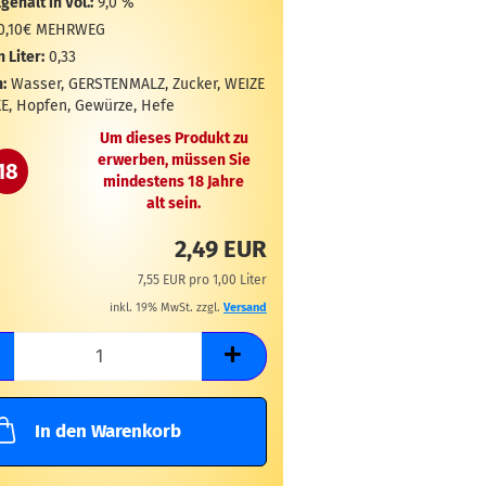
gehalt in Vol.:
9,0 %
0,10€ MEHRWEG
n Liter:
0,33
:
Wasser, GERSTENMALZ, Zucker, WEIZE
E, Hopfen, Gewürze, Hefe
Um dieses Produkt zu
erwerben, müssen Sie
18
mindestens 18 Jahre
alt sein.
2,49 EUR
7,55 EUR pro 1,00 Liter
inkl. 19% MwSt. zzgl.
Versand
In den Warenkorb