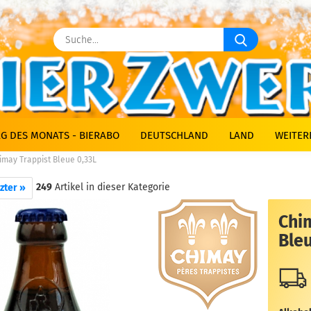
Suche...
G DES MONATS - BIERABO
DEUTSCHLAND
LAND
WEITER
imay Trappist Bleue 0,33L
249
Artikel in dieser Kategorie
zter »
Chi
Bleu