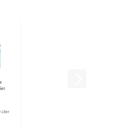
e
ier
 Liter