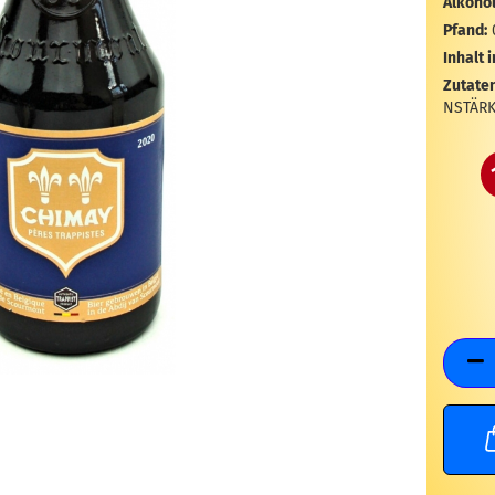
Alkohol
Pfand:
Inhalt i
Zutaten
NSTÄRK