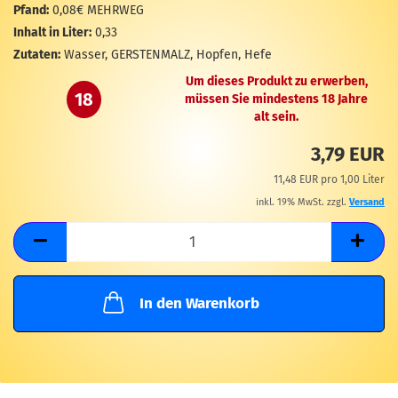
M
Pfand:
0,08€ MEHRWEG
Inhalt in Liter:
0,33
Zutaten:
Wasser, GERSTENMALZ, Hopfen, Hefe
Um dieses Produkt zu erwerben,
18
müssen Sie mindestens 18 Jahre
alt sein.
3,79 EUR
11,48 EUR pro 1,00 Liter
inkl. 19% MwSt. zzgl.
Versand
In den Warenkorb