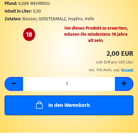
M
Pfand:
0,08€ MEHRWEG
Inhalt in Liter:
0,50
Zutaten:
Wasser, GERSTENMALZ, Hopfen, Hefe
Um dieses Produkt zu erwerben,
18
müssen Sie mindestens 18 Jahre
alt sein.
2,00 EUR
4,00 EUR pro 1,00 Liter
inkl. 19% MwSt. zzgl.
Versand
In den Warenkorb