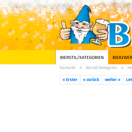
BIERSTIL/KATEGORIEN
BIERZWER
»
»
Startseite
Bierstil/Kategorien
He
« Erster
« zurück
weiter »
Let