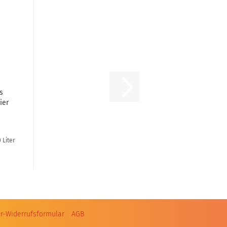
s
ier
 Liter
r-Widerrufsformular
AGB