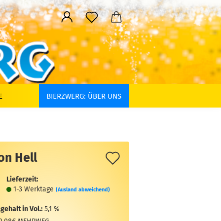
E
BIERZWERG: ÜBER UNS
Auf
on Hell
den
Lieferzeit:
Merkzettel
1-3 Werktage
(Ausland abweichend)
gehalt in Vol.:
5,1 %