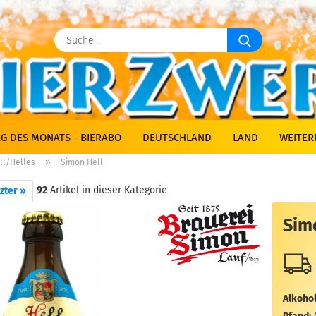
Suche...
G DES MONATS - BIERABO
DEUTSCHLAND
LAND
WEITER
»
ll/Helles
Simon Hell
92
Artikel in dieser Kategorie
zter »
Sim
Alkohol