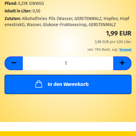
M
Pfand:
0,25€ EINWEG
Inhalt in Liter:
0,50
Zutaten:
Alkoholfreies Pils (Wasser, GERSTENMALZ, Hopfen, Hopf
enextrakt), Wasser, Glukose-Fruktosesirup, GERSTENMALZ
1,99 EUR
3,98 EUR pro 1,00 Liter
inkl. 19% MwSt. zzgl.
Versand
In den Warenkorb