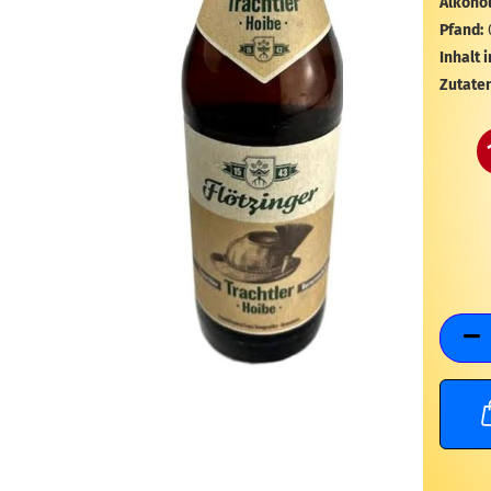
Alkohol
Pfand:
Inhalt i
Zutaten