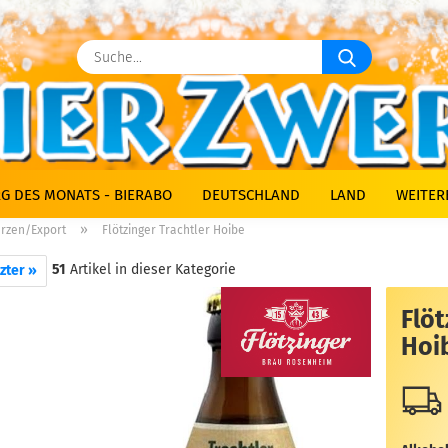
Suche...
G DES MONATS - BIERABO
DEUTSCHLAND
LAND
WEITER
»
rzen/Export
Flötzinger Trachtler Hoibe
51
Artikel in dieser Kategorie
zter »
Flöt
Hoi