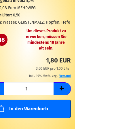
gehalt in Vol.:
5,2%
0,08 Euro MEHRWEG
n Liter:
0,50
:
Wasser, GERSTENMALZ; Hopfen, Hefe
Um dieses Produkt zu
erwerben, müssen Sie
18
mindestens 18 Jahre
alt sein.
1,80 EUR
3,60 EUR pro 1,00 Liter
inkl. 19% MwSt. zzgl.
Versand
In den Warenkorb