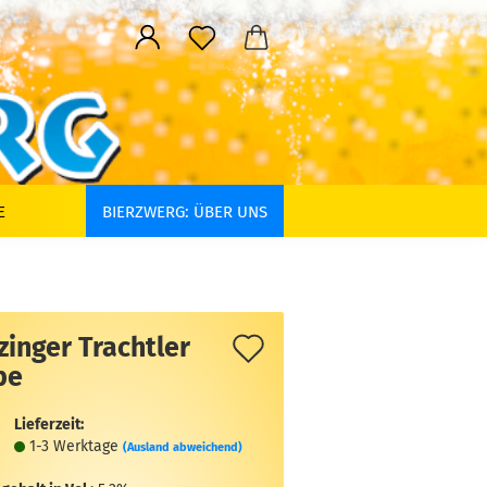
E
BIERZWERG: ÜBER UNS
Auf
zinger Trachtler
be
den
Merkzettel
Lieferzeit:
1-3 Werktage
(Ausland abweichend)