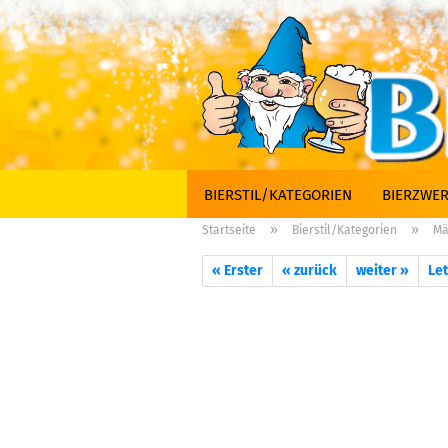
BIERSTIL/KATEGORIEN
BIERZWER
»
»
Startseite
Bierstil/Kategorien
Mä
« Erster
« zurück
weiter »
Let