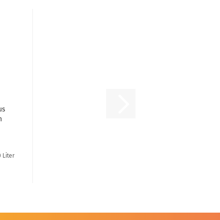
us
n
5l
 Liter