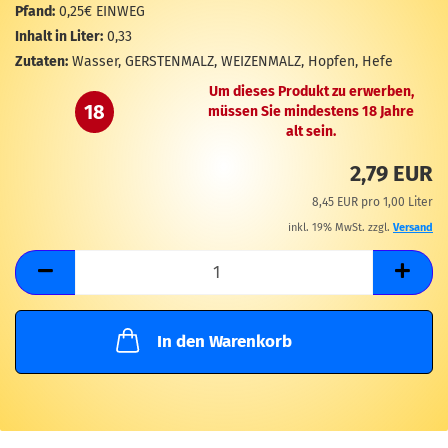
M
Pfand:
0,25€ EINWEG
Inhalt in Liter:
0,33
Zutaten:
Wasser, GERSTENMALZ, WEIZENMALZ, Hopfen, Hefe
Um dieses Produkt zu erwerben,
18
müssen Sie mindestens 18 Jahre
alt sein.
2,79 EUR
8,45 EUR pro 1,00 Liter
inkl. 19% MwSt. zzgl.
Versand
In den Warenkorb