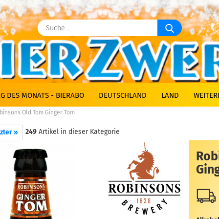
Suche...
G DES MONATS - BIERABO
DEUTSCHLAND
LAND
WEITER
binsons Old Tom Ginger Tom
249
Artikel in dieser Kategorie
zter »
Rob
Gin