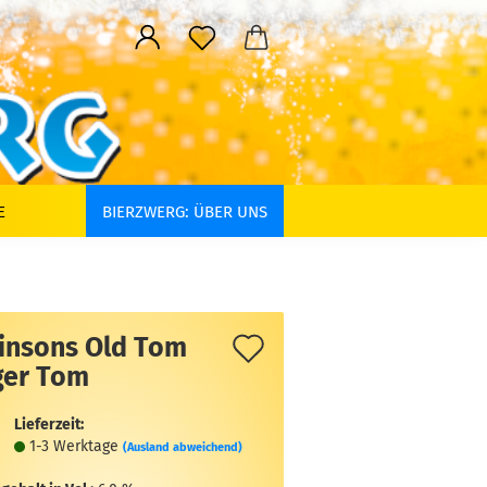
E
BIERZWERG: ÜBER UNS
Auf
insons Old Tom
ger Tom
den
Merkzettel
Lieferzeit:
1-3 Werktage
(Ausland abweichend)