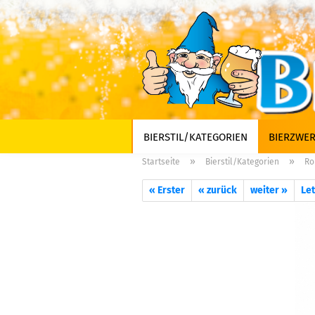
BIERSTIL/KATEGORIEN
BIERZWER
»
»
Startseite
Bierstil/Kategorien
Ro
« Erster
« zurück
weiter »
Let