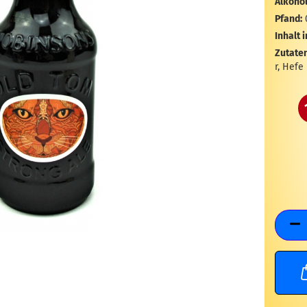
Alkohol
Pfand:
Inhalt i
Zutaten
r, Hefe