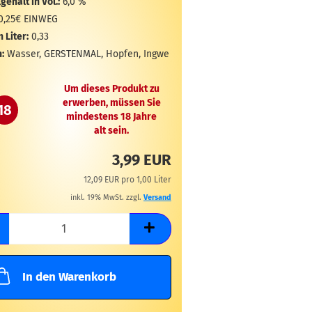
gehalt in Vol.:
6,0 %
0,25€ EINWEG
n Liter:
0,33
:
Wasser, GERSTENMAL, Hopfen, Ingwe
Um dieses Produkt zu
erwerben, müssen Sie
18
mindestens 18 Jahre
alt sein.
3,99 EUR
12,09 EUR pro 1,00 Liter
inkl. 19% MwSt. zzgl.
Versand
In den Warenkorb