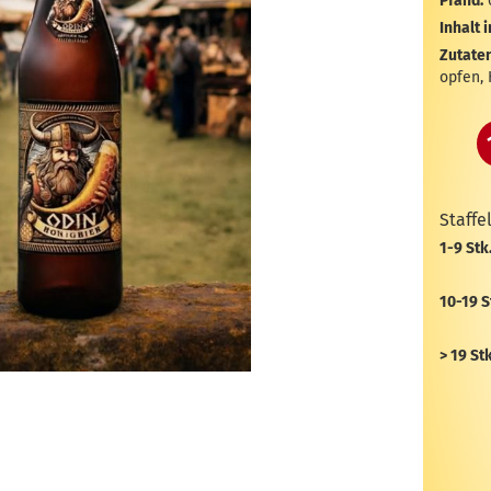
Pfand:
Inhalt i
Zutaten
opfen,
Staffe
1-9 Stk
10-19 S
> 19 Stk