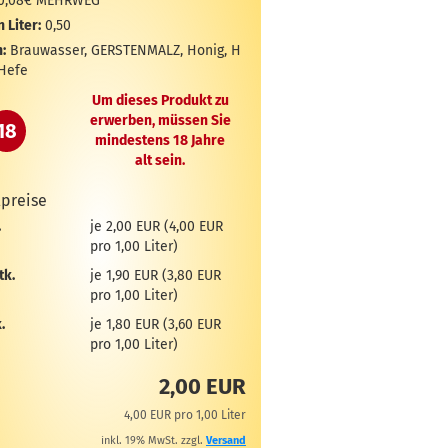
0,08€ MEHRWEG
n Liter:
0,50
:
Brauwasser, GERSTENMALZ, Honig, H
 Hefe
Um dieses Produkt zu
erwerben, müssen Sie
18
mindestens 18 Jahre
alt sein.
lpreise
.
je 2,00 EUR (4,00 EUR
pro 1,00 Liter)
tk.
je 1,90 EUR (3,80 EUR
pro 1,00 Liter)
.
je 1,80 EUR (3,60 EUR
pro 1,00 Liter)
2,00 EUR
4,00 EUR pro 1,00 Liter
inkl. 19% MwSt. zzgl.
Versand