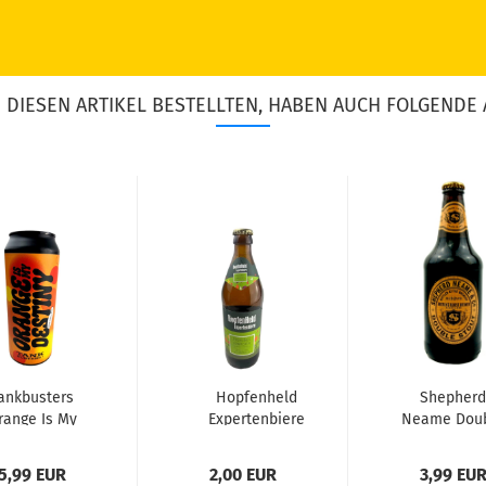
DIESEN ARTIKEL BESTELLTEN, HABEN AUCH FOLGENDE 
ankbusters
Hopfenheld
Shepherd
range Is My
Expertenbiere
Neame Dou
stiny - DDH
Frühlingserwachen...
Stout 0,5l
Citrus...
5,99 EUR
2,00 EUR
3,99 EU