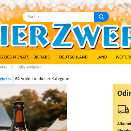
Suche...
G DES MONATS - BIERABO
DEUTSCHLAND
LAND
WEITER
»
nkel
Odin Honigbier
62
Artikel in dieser Kategorie
zter »
Odi
Alkohol