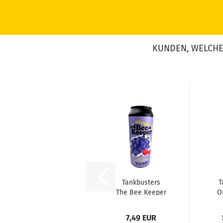
KUNDEN, WELCHE 
Tankbusters
T
The Bee Keeper
O
Vol. 16 -
De
Acacia...
7,49 EUR