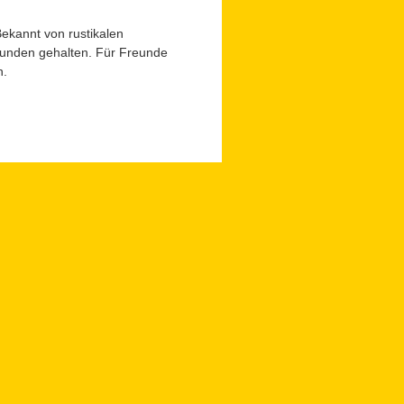
Bekannt von rustikalen
 Runden gehalten. Für Freunde
n.