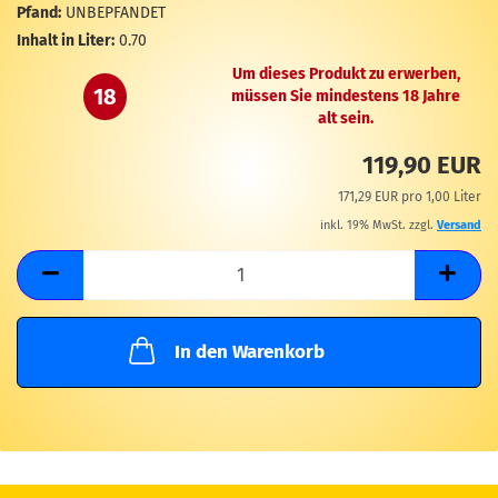
M
Pfand:
UNBEPFANDET
Inhalt in Liter:
0.70
Um dieses Produkt zu erwerben,
18
müssen Sie mindestens 18 Jahre
alt sein.
119,90 EUR
171,29 EUR pro 1,00 Liter
inkl. 19% MwSt. zzgl.
Versand
In den Warenkorb